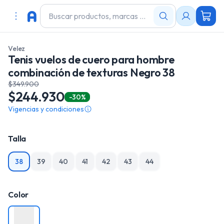
Velez
Tenis vuelos de cuero para hombre
combinación de texturas Negro 38
$349.900
$244.930
-30%
Vigencias y condiciones
Talla
38
39
40
41
42
43
44
Color