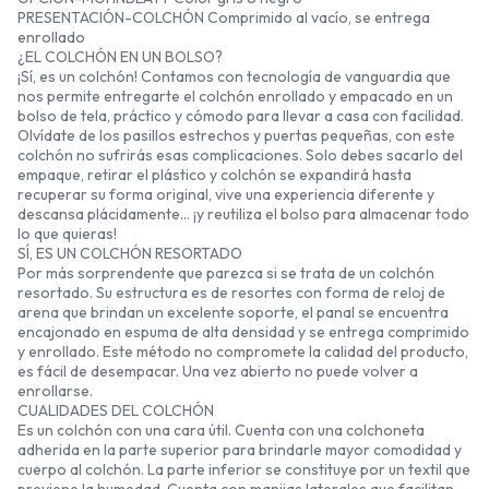
PRESENTACIÓN-COLCHÓN Comprimido al vacío, se entrega
enrollado
¿EL COLCHÓN EN UN BOLSO?
¡Sí, es un colchón! Contamos con tecnología de vanguardia que
nos permite entregarte el colchón enrollado y empacado en un
bolso de tela, práctico y cómodo para llevar a casa con facilidad.
Olvídate de los pasillos estrechos y puertas pequeñas, con este
colchón no sufrirás esas complicaciones. Solo debes sacarlo del
empaque, retirar el plástico y colchón se expandirá hasta
recuperar su forma original, vive una experiencia diferente y
descansa plácidamente... ¡y reutiliza el bolso para almacenar todo
lo que quieras!
SÍ, ES UN COLCHÓN RESORTADO
Por más sorprendente que parezca si se trata de un colchón
resortado. Su estructura es de resortes con forma de reloj de
arena que brindan un excelente soporte, el panal se encuentra
encajonado en espuma de alta densidad y se entrega comprimido
y enrollado. Este método no compromete la calidad del producto,
es fácil de desempacar. Una vez abierto no puede volver a
enrollarse.
CUALIDADES DEL COLCHÓN
Es un colchón con una cara útil. Cuenta con una colchoneta
adherida en la parte superior para brindarle mayor comodidad y
cuerpo al colchón. La parte inferior se constituye por un textil que