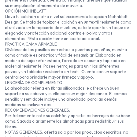
previene la humedad. Cuenta con manijas laterales que facilitan
su manipulación al momento de moverlo.
OPCIÓN MOHNBLATT
Lleva tu colchón a otro nivel seleccionando la opción Mohnblatt
Design. Se trata de tapizar el colchón en un textil resistente como
el utilizado en la tapicería de muebles, esto le aporta un toque de
elegancia y protección adicional contra el polvo y otros
elementos. *Esta opción tiene un costo adicional.
PRÁCTICA CAMA ARMABLE
Olvídese de los pasillos estrechos o puertas pequeñas, nuestra
cama armable es práctica y fácil de ensamblar. Elaborada en
madera de sajo reforestada, forrada en espuma y tapizada en
material resistente. Posee herrajes para unir las diferentes
piezas y un tablado recubierto en textil. Cuenta con un soporte
central para brindarle mayor firmeza y apoyo.
LENCERÍA DE COMPLEMENTO
La almohada rellena en fibras siliconadas le ofrece un buen
soporte a su cabeza y cuello para un mejor descanso. El combo
sencillo y semidoble incluye una almohada, para las demás
medidas se incluyen dos.
RECOMENDACIONES GENERALES:
Periódicamente rote su colchón y apriete los herrajes de su base
cama. Sacuda diariamente las almohadas para redistribuir sus
fibras.
NOTAS GENERALES: oferta solo por los productos descritos, no